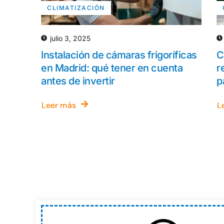
CLIMATIZACIÓN
julio 3, 2025
Instalación de cámaras frigoríficas
C
en Madrid: qué tener en cuenta
r
antes de invertir
p
Leer más
L