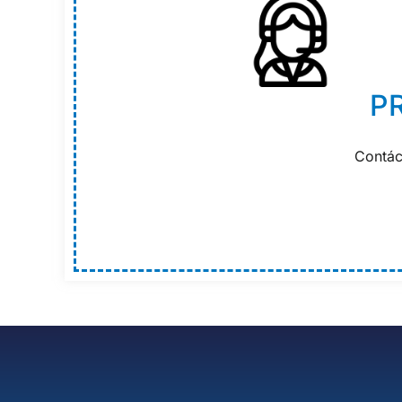
P
Contác