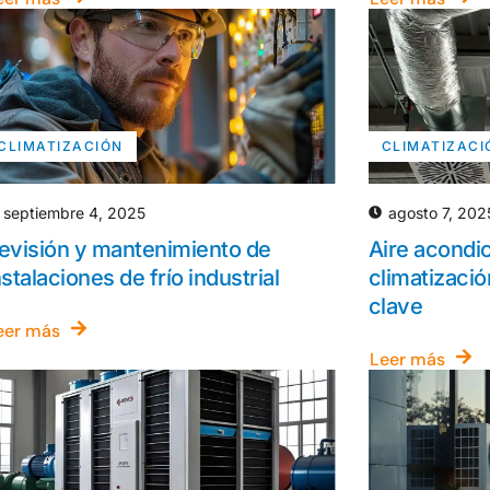
CLIMATIZACIÓN
CLIMATIZACI
septiembre 4, 2025
agosto 7, 202
evisión y mantenimiento de
Aire acondi
nstalaciones de frío industrial
climatizació
clave
eer más
Leer más