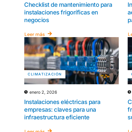
Checklist de mantenimiento para
I
instalaciones frigoríficas en
a
negocios
p
Leer más
L
CLIMATIZACIÓN
enero 2, 2026
Instalaciones eléctricas para
C
empresas: claves para una
f
infraestructura eficiente
s
Leer más
L