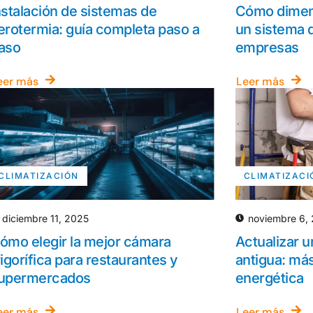
nstalación de sistemas de
Cómo dimen
erotermia: guía completa paso a
un sistema d
aso
empresas
eer más
Leer más
CLIMATIZACIÓN
CLIMATIZACI
diciembre 11, 2025
noviembre 6,
ómo elegir la mejor cámara
Actualizar u
rigorífica para restaurantes y
antigua: más
upermercados
energética
eer más
Leer más