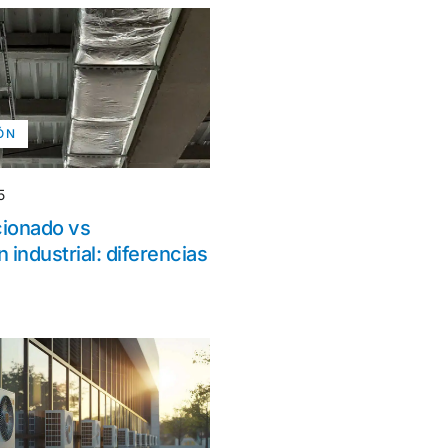
ÓN
5
cionado vs
n industrial: diferencias