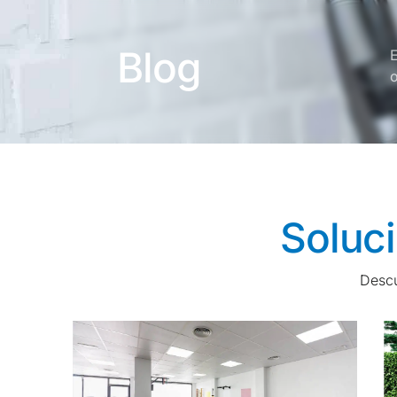
Blog
E
o
Soluci
Descu