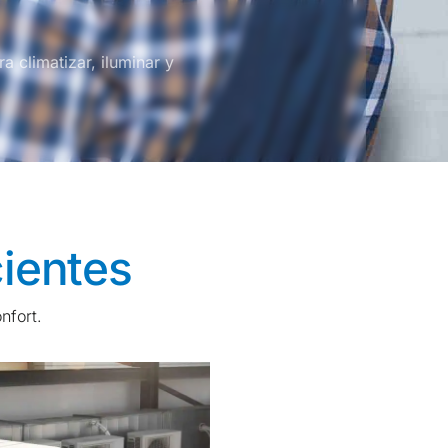
a climatizar, iluminar y
cientes
nfort.