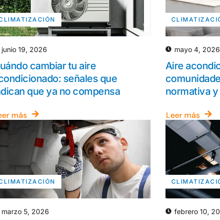
CLIMATIZACIÓN
CLIMATIZACI
junio 19, 2026
mayo 4, 2026
uándo cambiar tu aire
Aire acondi
condicionado: señales que
comunidade
ndican que ya no compensa
normativa y
eer más
Leer más
CLIMATIZACIÓN
CLIMATIZACI
marzo 5, 2026
febrero 10, 2